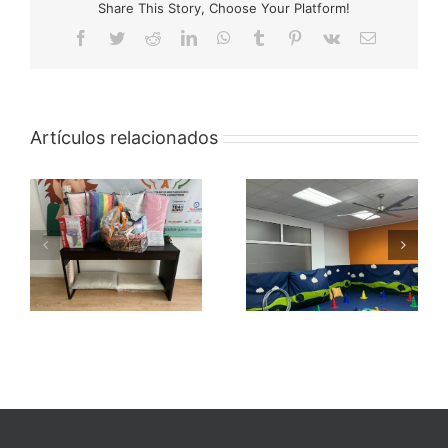
Share This Story, Choose Your Platform!
Facebook
Twitter
Reddit
LinkedIn
WhatsApp
Tumblr
Pinterest
Vk
Correo
electrónico
Artículos relacionados
PROGRAMA
CAMPAMENTO
ESTIMULA-T
NAVIDAD