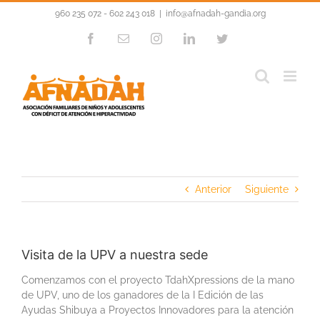
Saltar
960 235 072 - 602 243 018
|
info@afnadah-gandia.org
al
contenido
Facebook
Correo
Instagram
LinkedIn
Twitter
electrónico
Anterior
Siguiente
Visita de la UPV a nuestra sede
Comenzamos con el proyecto TdahXpressions de la mano
de UPV, uno de los ganadores de la I Edición de las
Ayudas Shibuya a Proyectos Innovadores para la atención