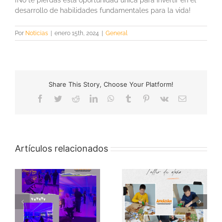
¡No te pierdas esta oportunidad única para invertir en el
desarrollo de habilidades fundamentales para la vida!
Por
Noticias
|
enero 15th, 2024
|
General
Share This Story, Choose Your Platform!
Facebook
Twitter
Reddit
LinkedIn
WhatsApp
Tumblr
Pinterest
Vk
Correo
electrónico
Artículos relacionados
:
Taller habilidades
Taller de otoño
sociales con SPAMA