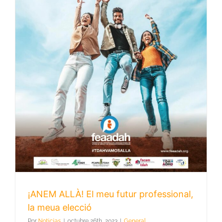
¡ANEM ALLÀ! El meu futur professional,
la meua elecció
Por
Noticias
|
octubre 26th, 2023
|
General