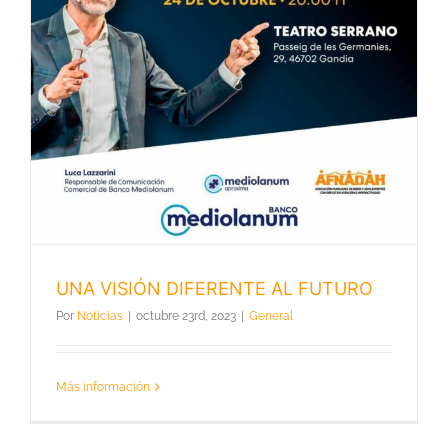
UNA VISIÓN DIFERENTE AL FUTURO
Por
Noticias
|
octubre 23rd, 2023
|
General
Más información