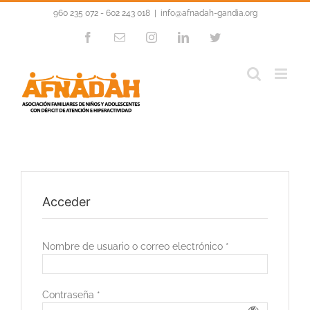
Saltar
960 235 072 - 602 243 018
|
info@afnadah-gandia.org
al
contenido
Facebook
Correo
Instagram
LinkedIn
Twitter
electrónico
Acceder
Nombre de usuario o correo electrónico
*
Contraseña
*