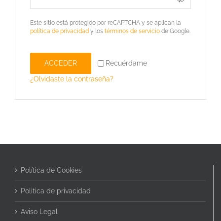
Este sitio está protegido por reCAPTCHA y se aplican la
política de privacidad
y los
términos de servicio
de Google.
ACCEDER
Recuérdame
¿Olvidaste la contraseña?
Política de Cookies
Politica de privacidad
Aviso Legal