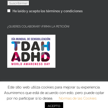
He leído y acepto los términos y condiciones
¿QUIERES COLABORAR? ¡FIRMA LA PETICIÓN!
Este sitio web utiliza cookies para mejorar su experiencia.
Asumiremos que está de acuerdo con esto, pero puede optar
Copyright 2019 | Derechos reservados |
por no participar si lo desea.
Normas de las Cookies
Facebook
Correo
Instagram
LinkedIn
Twitter
ACEPTO
electrónico