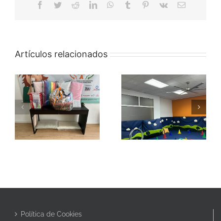
Facebook
Twitter
Reddit
LinkedIn
WhatsApp
Tumblr
Pinterest
Vk
Correo
electrónico
Artículos relacionados
PROGRAMA
CAMPAMENTO
ESTIMULA-T
NAVIDAD
Política de Cookies